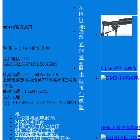
友
情
链
接:
taptap官方入口
热
释
光
联 系 人：张小姐/刘先生
剂
量
联系电话：021-
盒
56615302,56374192,56615309
微
FiLin-6紫外成像仪
小
传真电话：021-56079705-819
上海市嘉定区福海路777弄嘉福汇2号楼
型
701室
拉
移动电话：13524456758
伸
联系地址：
试
QQ：
615145874
，570171178 ,377302310
验
机
库伦微机硫电解池
M6581冲击台
可燃气体FTA分析仪
DMB-10植绒电导率
纵向热解型石墨管
Myc标签重组兔单抗
诺冠NORGREN磁性开关