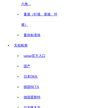
六角...
量规（针规、塞规、环
规）
量块标准块
无损检测
taptap官方入口
国产
日本DKK
德国BETA
德国霍斯特
日本啄木鸟