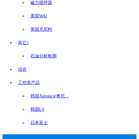
磁力搅拌器
美国WAI
美国尤尼柯
其它1
石油分析检测
综合
工控类产品
韩国Autonics(奥托...
韩国LS
日本富士