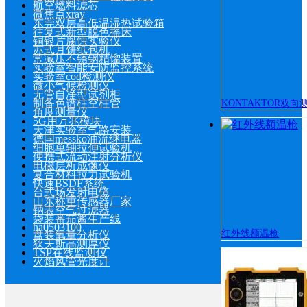
航空燃料滤芯
微焦点xray
东莞双层高低温湿热试验箱
往复式新型脱色摇床
铜银片腐蚀实验仪
苏式月饼纸包机
常减压不锈钢精馏装置
实验室智能安防监控系统
实验室cod检测仪
微小气候检测仪
无管自净型试剂柜
制备色谱柱空柱管
KONTAKTOR双向
角度测量仪
5G用万兆模块
天津实验室气路安装
德国messko油流继电器
细胞单轴拉伸试验机
便携式流动注射分析仪
电磁层析成像仪
复合材料拉力试验机
快速BSDF系统
台式场发射电镜
山东称重传感器厂家
钠表空气过滤器
袋装番茄酱生产线
ha0503100
红外线额温枪
盘装氧量分析仪
狄夫斯高测厚仪
TSP在线监测仪
火焰风管光度计