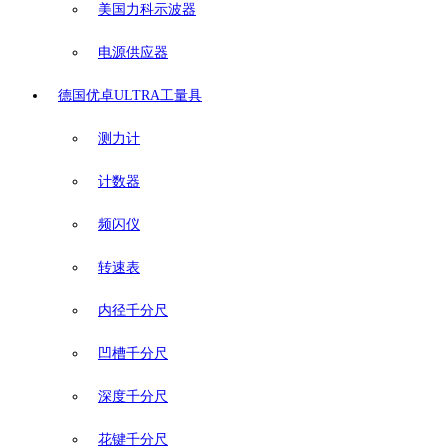
美国力科示波器
电源供应器
德国优卓ULTRA工量具
测力计
计数器
频闪仪
转速表
内径千分尺
凹槽千分尺
深度千分尺
花键千分尺