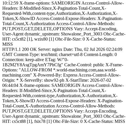
10:12:59 X-frame-options: SAMEORIGIN Access-Control-Allow-
Headers: If-Modified-Since,X-Pagination-Total-Count,X-
Requested-With,content-type,Authorization,X-Authorization,X-
Token,X-ShowID Access-Control-Expose-Headers: X-Pagination-
Total-Count,X-Authorization Access-Control-Allow-Methods:
PUT,POST,GET,DELETE,OPTIONS Vary: Accept-Encoding,
User-Agent dynamic_upstream: Showalone_Port_3003 Ohc-Cache-
HIT: cs5ct82 [1], wzix80 [1] Ohc-File-Size: 0 X-Cache-Status:
MISS
HTTP/1.1 200 OK Server: nginx Date: Thu, 02 Jul 2026 02:24:09
GMT Content-Type: text/html; charset=utf-8 Content-Length: 0
Connection: keep-alive ETag: W/"0-
1B2M2Y8AsgTpgAmY7PhCfg" Cache-Control: public X-Frame-
Options: "ALLOW-FROM *.world-machining.com,aaa.world-
machining.com" X-Powered-By: Express Access-Control-Allow-
Origin: * X-ServerBy: show92-ph X-StartTime: 2026-07-02
06:44:04 X-frame-options: SAMEORIGIN Access-Control-Allow-
Headers: If-Modified-Since,X-Pagination-Total-Count,X-
Requested-With,content-type,Authorization,X-Authorization,X-
Token,X-ShowID Access-Control-Expose-Headers: X-Pagination-
Total-Count,X-Authorization Access-Control-Allow-Methods:
PUT,POST,GET,DELETE,OPTIONS Vary: Accept-Encoding,
User-Agent dynamic_upstream: Showalone_Port_3003 Ohc-Cache-
HIT: cs5ct88 [1], fsix78 [1] Ohc-File-Size: 0 X-Cache-Status: MISS