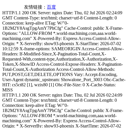
友情链接：
百度
HTTP/1.1 200 OK Server: nginx Date: Thu, 02 Jul 2026 02:24:09
GMT Content-Type: text/html; charset=utf-8 Content-Length: 0
Connection: keep-alive ETag: W/"0-
1B2M2Y8AsgTpgAmY7PhCfg" Cache-Control: public X-Frame-
Options: "ALLOW-FROM *.world-machining.com,aaa.world-
machining.com" X-Powered-By: Express Access-Control-Allow-
Origin: * X-ServerBy: show93-phoenix X-StartTime: 2026-07-02
10:12:59 X-frame-options: SAMEORIGIN Access-Control-Allow-
Headers: If-Modified-Since,X-Pagination-Total-Count,X-
Requested-With,content-type,Authorization,X-Authorization,X-
Token,X-ShowID Access-Control-Expose-Headers: X-Pagination-
Total-Count,X-Authorization Access-Control-Allow-Methods:
PUT,POST,GET,DELETE,OPTIONS Vary: Accept-Encoding,
User-Agent dynamic_upstream: Showalone_Port_3003 Ohc-Cache-
HIT: cs5ct82 [1], wzix80 [1] Ohc-File-Size: 0 X-Cache-Status:
MISS
HTTP/1.1 200 OK Server: nginx Date: Thu, 02 Jul 2026 02:24:09
GMT Content-Type: text/html; charset=utf-8 Content-Length: 0
Connection: keep-alive ETag: W/"0-
1B2M2Y8AsgTpgAmY7PhCfg" Cache-Control: public X-Frame-
Options: "ALLOW-FROM *.world-machining.com,aaa.world-
machining.com" X-Powered-By: Express Access-Control-Allow-
Origin: * X-ServerBy: show93-phoenix X-StartTime: 2026-07-02