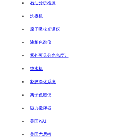
石油分析检测
洗板机
原子吸收光谱仪
液相色谱仪
紫外可见分光光度计
纯水机
凝胶净化系统
离子色谱仪
磁力搅拌器
美国WAI
美国尤尼柯