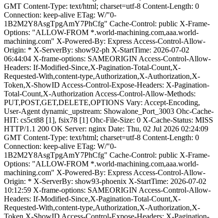
GMT Content-Type: text/html; charset=utf-8 Content-Length: 0
Connection: keep-alive ETag: W/"0-
1B2M2Y8AsgTpgAmY7PhCfg" Cache-Control: public X-Frame-
Options: "ALLOW-FROM *.world-machining.com,aaa.world-
machining.com" X-Powered-By: Express Access-Control-Allow-
Origin: * X-ServerBy: show92-ph X-StartTime: 2026-07-02
06:44:04 X-frame-options: SAMEORIGIN Access-Control-Allow-
Headers: If-Modified-Since,X-Pagination-Total-Count,X-
Requested-With,content-type,Authorization,X-Authorization,X-
Token,X-ShowID Access-Control-Expose-Headers: X-Pagination-
Total-Count,X-Authorization Access-Control-Allow-Methods:
PUT,POST,GET,DELETE,OPTIONS Vary: Accept-Encoding,
User-Agent dynamic_upstream: Showalone_Port_3003 Ohc-Cache-
HIT: cs5ct88 [1], fsix78 [1] Ohc-File-Size: 0 X-Cache-Status: MISS
HTTP/1.1 200 OK Server: nginx Date: Thu, 02 Jul 2026 02:24:09
GMT Content-Type: text/html; charset=utf-8 Content-Length: 0
Connection: keep-alive ETag: W/"0-
1B2M2Y8AsgTpgAmY7PhCfg" Cache-Control: public X-Frame-
Options: "ALLOW-FROM *.world-machining.com,aaa.world-
machining.com" X-Powered-By: Express Access-Control-Allow-
Origin: * X-ServerBy: show93-phoenix X-StartTime: 2026-07-02
10:12:59 X-frame-options: SAMEORIGIN Access-Control-Allow-
Headers: If-Modified-Since,X-Pagination-Total-Count,X-
Requested-With,content-type,Authorization,X-Authorization,X-
Token,X-ShowID Access-Control-Expose-Headers: X-Pagination-