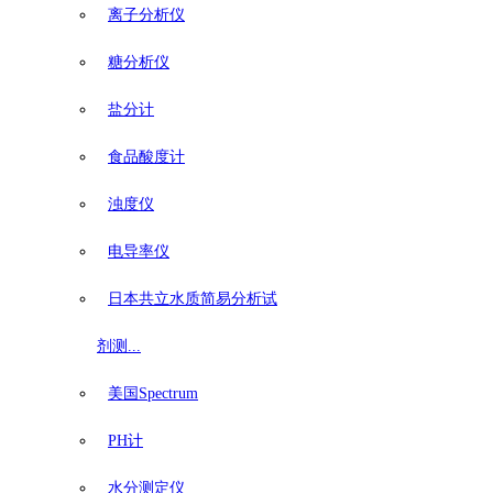
离子分析仪
糖分析仪
盐分计
食品酸度计
浊度仪
电导率仪
日本共立水质简易分析试
剂测...
美国Spectrum
PH计
水分测定仪