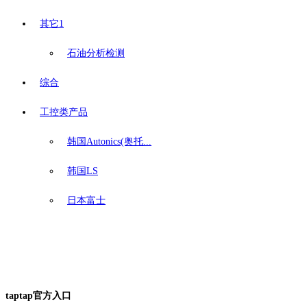
其它1
石油分析检测
综合
工控类产品
韩国Autonics(奥托...
韩国LS
日本富士
taptap官方入口