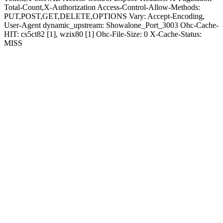
Total-Count,X-Authorization Access-Control-Allow-Methods:
PUT,POST,GET,DELETE,OPTIONS Vary: Accept-Encoding,
User-Agent dynamic_upstream: Showalone_Port_3003 Ohc-Cache-
HIT: cs5ct82 [1], wzix80 [1] Ohc-File-Size: 0 X-Cache-Status:
MISS