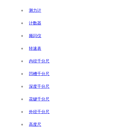
测力计
计数器
频闪仪
转速表
内径千分尺
凹槽千分尺
深度千分尺
花键千分尺
外径千分尺
高度尺