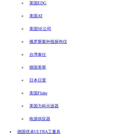
英国EDG
美国AT
美国SE公司
俄罗斯紫外线探伤仪
台湾泰仕
德国美翠
日本日置
美国Fluke
美国力科示波器
电源供应器
德国优卓ULTRA工量具