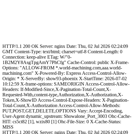
HTTP/1.1 200 OK Server: nginx Date: Thu, 02 Jul 2026 02:24:09
GMT Content-Type: text/html; charset=utf-8 Content-Length: 0
Connection: keep-alive ETag: W/"0-
1B2M2Y8AsgTpgAmY7PhCfg" Cache-Control: public X-Frame-
Options: "ALLOW-FROM *.world-machining.com,aaa.world-
machining.com" X-Powered-By: Express Access-Control-Allow-
Origin: * X-ServerBy: show93-phoenix X-StartTime: 2026-07-02
10:12:59 X-frame-options: SAMEORIGIN Access-Control-Allow-
Headers: If-Modified-Since,X-Pagination-Total-Count,X-
Requested-With,content-type,Authorization,X-Authorization,X-
Token,X-ShowID Access-Control-Expose-Headers: X-Pagination-
Total-Count,X-Authorization Access-Control-Allow-Methods:
PUT,POST,GET,DELETE,OPTIONS Vary: Accept-Encoding,
User-Agent dynamic_upstream: Showalone_Port_3003 Ohc-Cache-
HIT: cs5ct82 [1], wzix80 [1] Ohc-File-Size: 0 X-Cache-Status:
MISS
HTTP/1.1 200 OK Server: nginx Date: Thu, 02 Jul 2026 02:24:09