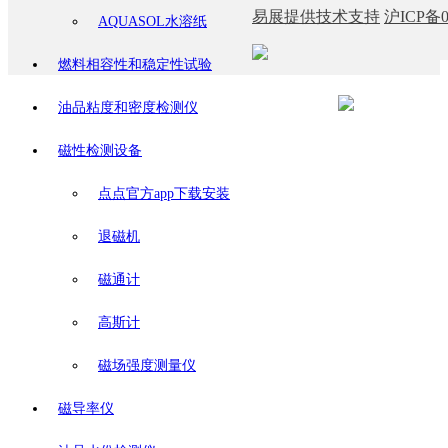
易展提供技术支持
沪ICP备0
AQUASOL水溶纸
燃料相容性和稳定性试验
油品粘度和密度检测仪
磁性检测设备
点点官方app下载安装
退磁机
磁通计
高斯计
磁场强度测量仪
磁导率仪