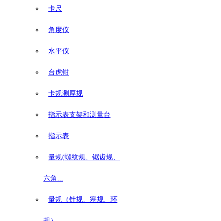
卡尺
角度仪
水平仪
台虎钳
卡规测厚规
指示表支架和测量台
指示表
量规(螺纹规、锯齿规、
六角...
量规（针规、塞规、环
规）