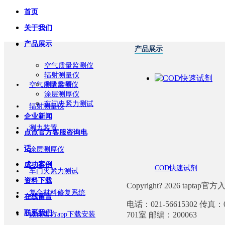
首页
关于我们
产品展示
产品展示
空气质量监测仪
辐射测量仪
空气质量监测仪
测力装置
涂层测厚仪
车门夹紧力测试
辐射测量仪
企业新闻
测力装置
点点官方客服咨询电
话
涂层测厚仪
成功案例
COD快速试剂
车门夹紧力测试
资料下载
Copyright? 2026 taptap官
复合材料修复系统
在线留言
电话：021-56615302 传
联系我们
点点官方app下载安装
701室 邮编：200063