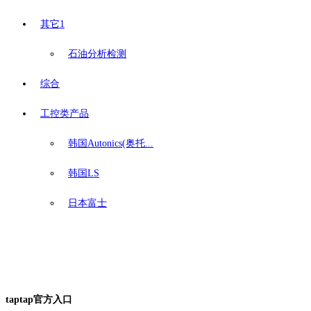
其它1
石油分析检测
综合
工控类产品
韩国Autonics(奥托...
韩国LS
日本富士
taptap官方入口