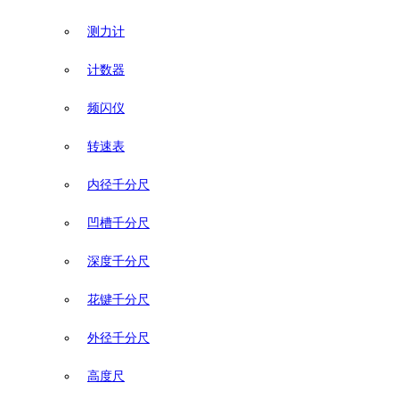
测力计
计数器
频闪仪
转速表
内径千分尺
凹槽千分尺
深度千分尺
花键千分尺
外径千分尺
高度尺