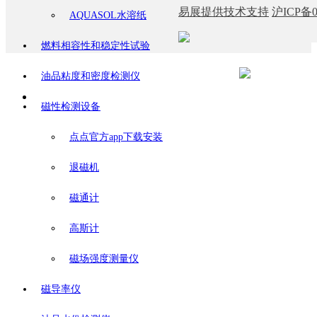
易展提供技术支持
沪ICP备0
AQUASOL水溶纸
燃料相容性和稳定性试验
油品粘度和密度检测仪
磁性检测设备
点点官方app下载安装
退磁机
磁通计
高斯计
磁场强度测量仪
磁导率仪