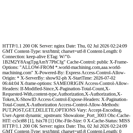
HTTP/1.1 200 OK Server: nginx Date: Thu, 02 Jul 2026 02:24:09
GMT Content-Type: text/html; charset=utf-8 Content-Length: 0
Connection: keep-alive ETag: W/"0-
1B2M2Y8AsgTpgAmY7PhCfg" Cache-Control: public X-Frame-
Options: "ALLOW-FROM *.world-machining.com,aaa.world-
machining.com" X-Powered-By: Express Access-Control-Allow-
Origin: * X-ServerBy: show92-ph X-StartTime: 2026-07-02
06:44:04 X-frame-options: SAMEORIGIN Access-Control-Allow-
Headers: If-Modified-Since,X-Pagination-Total-Count,X-
Requested-With,content-type,Authorization,X-Authorization,X-
Token,X-ShowID Access-Control-Expose-Headers: X-Pagination-
Total-Count,X-Authorization Access-Control-Allow-Methods:
PUT,POST,GET,DELETE,OPTIONS Vary: Accept-Encoding,
User-Agent dynamic_upstream: Showalone_Port_3003 Ohc-Cache-
HIT: cs5ct88 [1], fsix78 [1] Ohc-File-Size: 0 X-Cache-Status: MISS
HTTP/1.1 200 OK Server: nginx Date: Thu, 02 Jul 2026 02:24:09
GMT Content-Type: text/html; charset=utf-8 Content-Length: 0