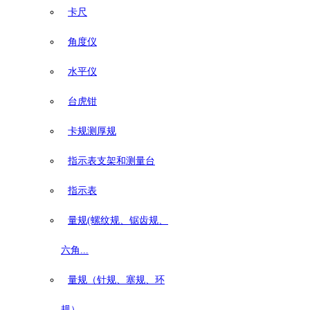
卡尺
角度仪
水平仪
台虎钳
卡规测厚规
指示表支架和测量台
指示表
量规(螺纹规、锯齿规、
六角...
量规（针规、塞规、环
规）