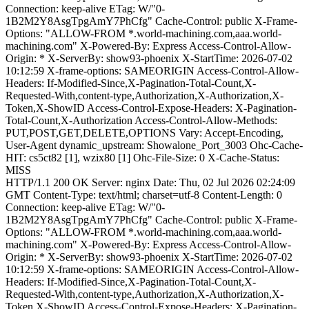
Connection: keep-alive ETag: W/"0-
1B2M2Y8AsgTpgAmY7PhCfg" Cache-Control: public X-Frame-
Options: "ALLOW-FROM *.world-machining.com,aaa.world-
machining.com" X-Powered-By: Express Access-Control-Allow-
Origin: * X-ServerBy: show93-phoenix X-StartTime: 2026-07-02
10:12:59 X-frame-options: SAMEORIGIN Access-Control-Allow-
Headers: If-Modified-Since,X-Pagination-Total-Count,X-
Requested-With,content-type,Authorization,X-Authorization,X-
Token,X-ShowID Access-Control-Expose-Headers: X-Pagination-
Total-Count,X-Authorization Access-Control-Allow-Methods:
PUT,POST,GET,DELETE,OPTIONS Vary: Accept-Encoding,
User-Agent dynamic_upstream: Showalone_Port_3003 Ohc-Cache-
HIT: cs5ct82 [1], wzix80 [1] Ohc-File-Size: 0 X-Cache-Status:
MISS
HTTP/1.1 200 OK Server: nginx Date: Thu, 02 Jul 2026 02:24:09
GMT Content-Type: text/html; charset=utf-8 Content-Length: 0
Connection: keep-alive ETag: W/"0-
1B2M2Y8AsgTpgAmY7PhCfg" Cache-Control: public X-Frame-
Options: "ALLOW-FROM *.world-machining.com,aaa.world-
machining.com" X-Powered-By: Express Access-Control-Allow-
Origin: * X-ServerBy: show93-phoenix X-StartTime: 2026-07-02
10:12:59 X-frame-options: SAMEORIGIN Access-Control-Allow-
Headers: If-Modified-Since,X-Pagination-Total-Count,X-
Requested-With,content-type,Authorization,X-Authorization,X-
Token,X-ShowID Access-Control-Expose-Headers: X-Pagination-