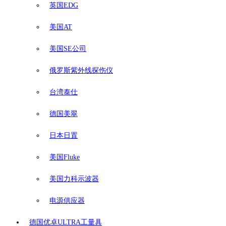
英国EDG
美国AT
美国SE公司
俄罗斯紫外线探伤仪
台湾泰仕
德国美翠
日本日置
美国Fluke
美国力科示波器
电源供应器
德国优卓ULTRA工量具