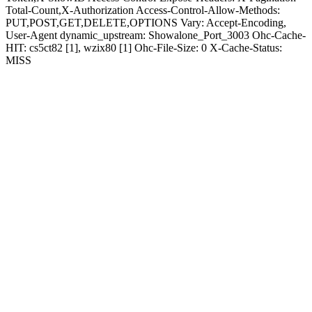
Total-Count,X-Authorization Access-Control-Allow-Methods:
PUT,POST,GET,DELETE,OPTIONS Vary: Accept-Encoding,
User-Agent dynamic_upstream: Showalone_Port_3003 Ohc-Cache-
HIT: cs5ct82 [1], wzix80 [1] Ohc-File-Size: 0 X-Cache-Status:
MISS