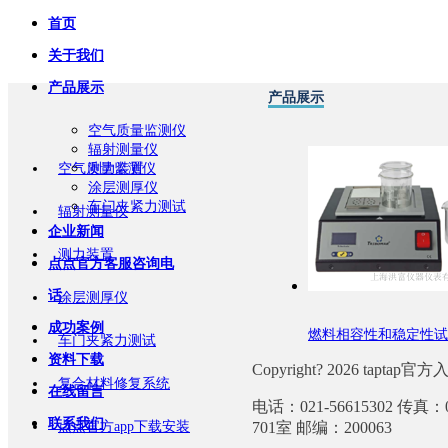
首页
关于我们
产品展示
产品展示
空气质量监测仪
辐射测量仪
空气质量监测仪
测力装置
涂层测厚仪
车门夹紧力测试
辐射测量仪
企业新闻
测力装置
点点官方客服咨询电
话
涂层测厚仪
成功案例
燃料相容性和稳定性试
车门夹紧力测试
资料下载
Copyright? 2026 taptap官
复合材料修复系统
在线留言
电话：021-56615302 传
联系我们
点点官方app下载安装
701室 邮编：200063