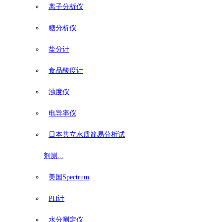
离子分析仪
糖分析仪
盐分计
食品酸度计
浊度仪
电导率仪
日本共立水质简易分析试
剂测...
美国Spectrum
PH计
水分测定仪