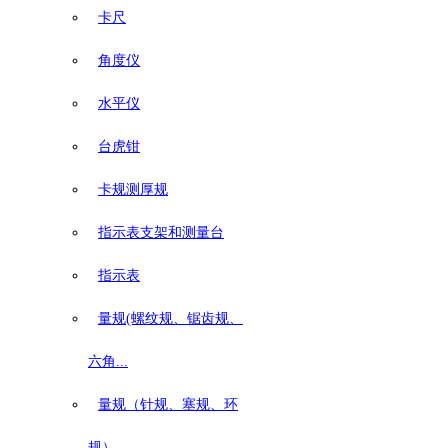
卡尺
角度仪
水平仪
台虎钳
卡规测厚规
指示表支架和测量台
指示表
量规(螺纹规、锯齿规、
六角...
量规（针规、塞规、环
规）