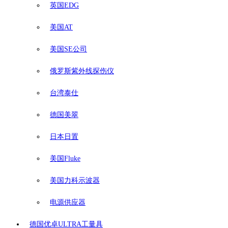
英国EDG
美国AT
美国SE公司
俄罗斯紫外线探伤仪
台湾泰仕
德国美翠
日本日置
美国Fluke
美国力科示波器
电源供应器
德国优卓ULTRA工量具