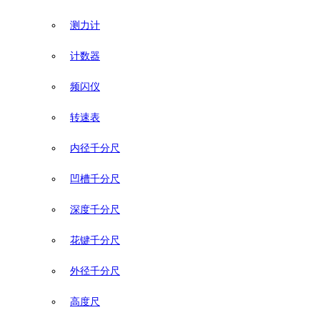
测力计
计数器
频闪仪
转速表
内径千分尺
凹槽千分尺
深度千分尺
花键千分尺
外径千分尺
高度尺