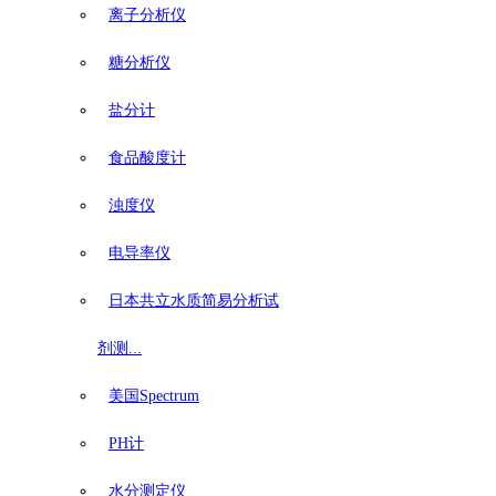
离子分析仪
糖分析仪
盐分计
食品酸度计
浊度仪
电导率仪
日本共立水质简易分析试
剂测...
美国Spectrum
PH计
水分测定仪