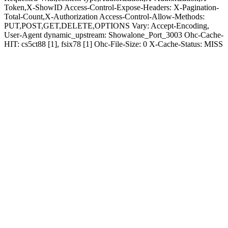
Token,X-ShowID Access-Control-Expose-Headers: X-Pagination-
Total-Count,X-Authorization Access-Control-Allow-Methods:
PUT,POST,GET,DELETE,OPTIONS Vary: Accept-Encoding,
User-Agent dynamic_upstream: Showalone_Port_3003 Ohc-Cache-
HIT: cs5ct88 [1], fsix78 [1] Ohc-File-Size: 0 X-Cache-Status: MISS