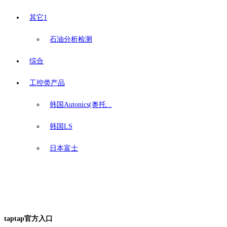
其它1
石油分析检测
综合
工控类产品
韩国Autonics(奥托...
韩国LS
日本富士
taptap官方入口