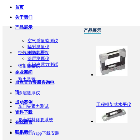
首页
关于我们
产品展示
产品展示
空气质量监测仪
辐射测量仪
空气质量监测仪
测力装置
涂层测厚仪
车门夹紧力测试
辐射测量仪
企业新闻
测力装置
点点官方客服咨询电
话
涂层测厚仪
成功案例
工程框架式水平仪
车门夹紧力测试
资料下载
复合材料修复系统
在线留言
联系我们
点点官方app下载安装