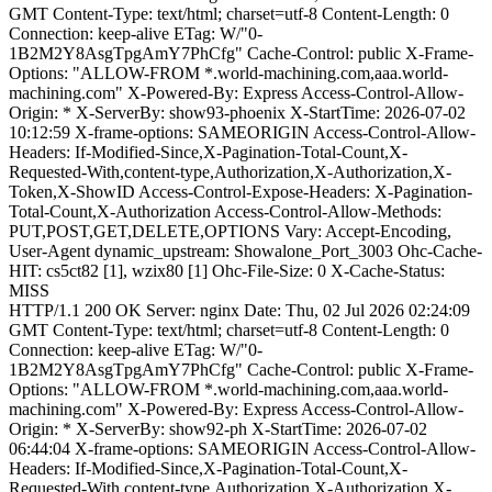
GMT Content-Type: text/html; charset=utf-8 Content-Length: 0
Connection: keep-alive ETag: W/"0-
1B2M2Y8AsgTpgAmY7PhCfg" Cache-Control: public X-Frame-
Options: "ALLOW-FROM *.world-machining.com,aaa.world-
machining.com" X-Powered-By: Express Access-Control-Allow-
Origin: * X-ServerBy: show93-phoenix X-StartTime: 2026-07-02
10:12:59 X-frame-options: SAMEORIGIN Access-Control-Allow-
Headers: If-Modified-Since,X-Pagination-Total-Count,X-
Requested-With,content-type,Authorization,X-Authorization,X-
Token,X-ShowID Access-Control-Expose-Headers: X-Pagination-
Total-Count,X-Authorization Access-Control-Allow-Methods:
PUT,POST,GET,DELETE,OPTIONS Vary: Accept-Encoding,
User-Agent dynamic_upstream: Showalone_Port_3003 Ohc-Cache-
HIT: cs5ct82 [1], wzix80 [1] Ohc-File-Size: 0 X-Cache-Status:
MISS
HTTP/1.1 200 OK Server: nginx Date: Thu, 02 Jul 2026 02:24:09
GMT Content-Type: text/html; charset=utf-8 Content-Length: 0
Connection: keep-alive ETag: W/"0-
1B2M2Y8AsgTpgAmY7PhCfg" Cache-Control: public X-Frame-
Options: "ALLOW-FROM *.world-machining.com,aaa.world-
machining.com" X-Powered-By: Express Access-Control-Allow-
Origin: * X-ServerBy: show92-ph X-StartTime: 2026-07-02
06:44:04 X-frame-options: SAMEORIGIN Access-Control-Allow-
Headers: If-Modified-Since,X-Pagination-Total-Count,X-
Requested-With,content-type,Authorization,X-Authorization,X-