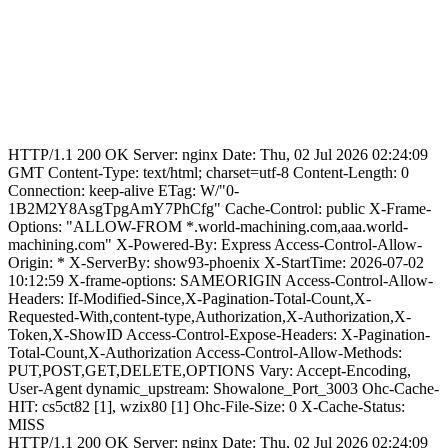
HTTP/1.1 200 OK Server: nginx Date: Thu, 02 Jul 2026 02:24:09
GMT Content-Type: text/html; charset=utf-8 Content-Length: 0
Connection: keep-alive ETag: W/"0-
1B2M2Y8AsgTpgAmY7PhCfg" Cache-Control: public X-Frame-
Options: "ALLOW-FROM *.world-machining.com,aaa.world-
machining.com" X-Powered-By: Express Access-Control-Allow-
Origin: * X-ServerBy: show93-phoenix X-StartTime: 2026-07-02
10:12:59 X-frame-options: SAMEORIGIN Access-Control-Allow-
Headers: If-Modified-Since,X-Pagination-Total-Count,X-
Requested-With,content-type,Authorization,X-Authorization,X-
Token,X-ShowID Access-Control-Expose-Headers: X-Pagination-
Total-Count,X-Authorization Access-Control-Allow-Methods:
PUT,POST,GET,DELETE,OPTIONS Vary: Accept-Encoding,
User-Agent dynamic_upstream: Showalone_Port_3003 Ohc-Cache-
HIT: cs5ct82 [1], wzix80 [1] Ohc-File-Size: 0 X-Cache-Status:
MISS
HTTP/1.1 200 OK Server: nginx Date: Thu, 02 Jul 2026 02:24:09