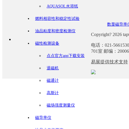
AQUASOL水溶纸
燃料相容性和稳定性试验
数显磁导率
油品粘度和密度检测仪
Copyright? 2026 
磁性检测设备
电话：021-56615
701室 邮编：20006
点点官方app下载安装
易展提供技术支持
退磁机
磁通计
高斯计
磁场强度测量仪
磁导率仪