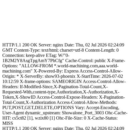
HTTP/1.1 200 OK Server: nginx Date: Thu, 02 Jul 2026 02:24:09
GMT Content-Type: text/html; charset=utf-8 Content-Length: 0
Connection: keep-alive ETag: W/"0-
1B2M2Y8AsgTpgAmY7PhCfg" Cache-Control: public X-Frame-
Options: "ALLOW-FROM *.world-machining.com,aaa.world-
machining.com" X-Powered-By: Express Access-Control-Allow-
Origin: * X-ServerBy: show93-phoenix X-StartTime: 2026-07-02
10:12:59 X-frame-options: SAMEORIGIN Access-Control-Allow-
Headers: If-Modified-Since,X-Pagination-Total-Count,X-
Requested-With,content-type,Authorization,X-Authorization,X-
Token,X-ShowID Access-Control-Expose-Headers: X-Pagination-
Total-Count,X-Authorization Access-Control-Allow-Methods:
PUT,POST,GET,DELETE,OPTIONS Vary: Accept-Encoding,
User-Agent dynamic_upstream: Showalone_Port_3003 Ohc-Cache-
HIT: cs5ct82 [1], wzix80 [1] Ohc-File-Size: 0 X-Cache-Status:
MISS
HTTP/1.1 200 OK Server: nginx Date: Thu, 02 Jul 2026 02:24:09