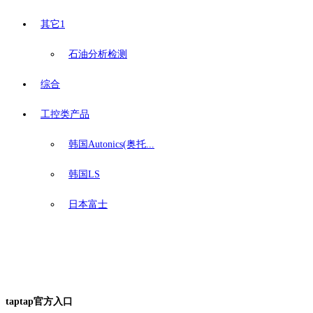
其它1
石油分析检测
综合
工控类产品
韩国Autonics(奥托...
韩国LS
日本富士
taptap官方入口