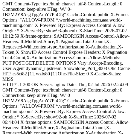
GMT Content-Type: text/html; charset=utf-8 Content-Length: 0
Connection: keep-alive ETag: W/"0-
1B2M2Y8AsgTpgAmY7PhCfg" Cache-Control: public X-Frame-
Options: "ALLOW-FROM *.world-machining.com,aaa.world-
machining.com" X-Powered-By: Express Access-Control-Allow-
Origin: * X-ServerBy: show93-phoenix X-StartTime: 2026-07-02
10:12:59 X-frame-options: SAMEORIGIN Access-Control-Allow-
Headers: If-Modified-Since,X-Pagination-Total-Count,X-
Requested-With,content-type,Authorization,X-Authorization,X-
Token,X-ShowID Access-Control-Expose-Headers: X-Pagination-
Total-Count,X-Authorization Access-Control-Allow-Methods:
PUT,POST,GET,DELETE,OPTIONS Vary: Accept-Encoding,
User-Agent dynamic_upstream: Showalone_Port_3003 Ohc-Cache-
HIT: cs5ct82 [1], wzix80 [1] Ohc-File-Size: 0 X-Cache-Status:
MISS
HTTP/1.1 200 OK Server: nginx Date: Thu, 02 Jul 2026 02:24:09
GMT Content-Type: text/html; charset=utf-8 Content-Length: 0
Connection: keep-alive ETag: W/"0-
1B2M2Y8AsgTpgAmY7PhCfg" Cache-Control: public X-Frame-
Options: "ALLOW-FROM *.world-machining.com,aaa.world-
machining.com" X-Powered-By: Express Access-Control-Allow-
Origin: * X-ServerBy: show92-ph X-StartTime: 2026-07-02
06:44:04 X-frame-options: SAMEORIGIN Access-Control-Allow-
Headers: If-Modified-Since,X-Pagination-Total-Count,X-
Requested-With,content-type,Authorization,X-Authorization,X-