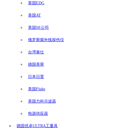
英国EDG
美国AT
美国SE公司
俄罗斯紫外线探伤仪
台湾泰仕
德国美翠
日本日置
美国Fluke
美国力科示波器
电源供应器
德国优卓ULTRA工量具