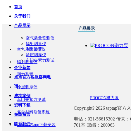
首页
关于我们
产品展示
产品展示
空气质量监测仪
辐射测量仪
空气质量监测仪
测力装置
涂层测厚仪
车门夹紧力测试
辐射测量仪
企业新闻
测力装置
点点官方客服咨询电
话
涂层测厚仪
成功案例
PROCON磁力泵
车门夹紧力测试
资料下载
Copyright? 2026 taptap官
复合材料修复系统
在线留言
电话：021-56615302 传
联系我们
点点官方app下载安装
701室 邮编：200063