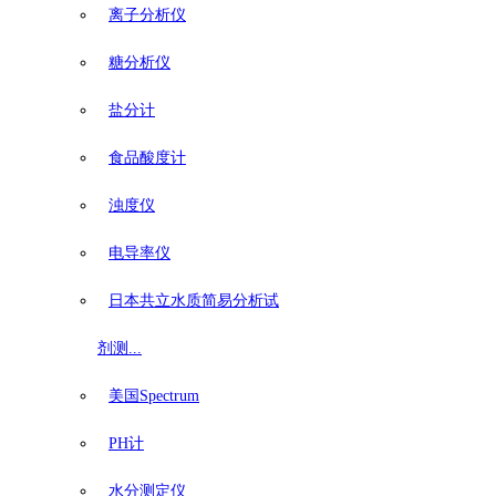
离子分析仪
糖分析仪
盐分计
食品酸度计
浊度仪
电导率仪
日本共立水质简易分析试
剂测...
美国Spectrum
PH计
水分测定仪