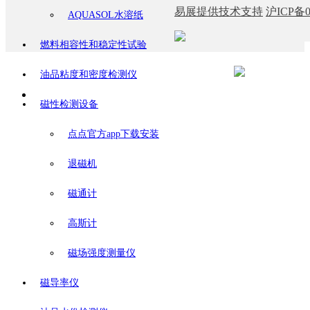
易展提供技术支持
沪ICP备0
AQUASOL水溶纸
燃料相容性和稳定性试验
油品粘度和密度检测仪
磁性检测设备
点点官方app下载安装
退磁机
磁通计
高斯计
磁场强度测量仪
磁导率仪