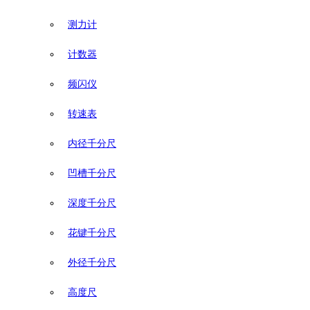
测力计
计数器
频闪仪
转速表
内径千分尺
凹槽千分尺
深度千分尺
花键千分尺
外径千分尺
高度尺