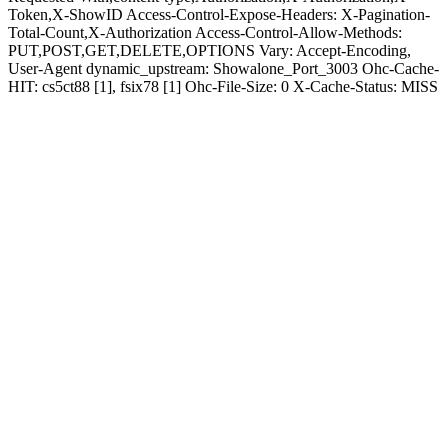
Token,X-ShowID Access-Control-Expose-Headers: X-Pagination-
Total-Count,X-Authorization Access-Control-Allow-Methods:
PUT,POST,GET,DELETE,OPTIONS Vary: Accept-Encoding,
User-Agent dynamic_upstream: Showalone_Port_3003 Ohc-Cache-
HIT: cs5ct88 [1], fsix78 [1] Ohc-File-Size: 0 X-Cache-Status: MISS