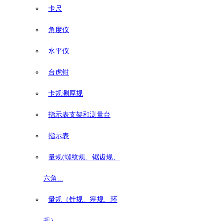
卡尺
角度仪
水平仪
台虎钳
卡规测厚规
指示表支架和测量台
指示表
量规(螺纹规、锯齿规、
六角...
量规（针规、塞规、环
规）