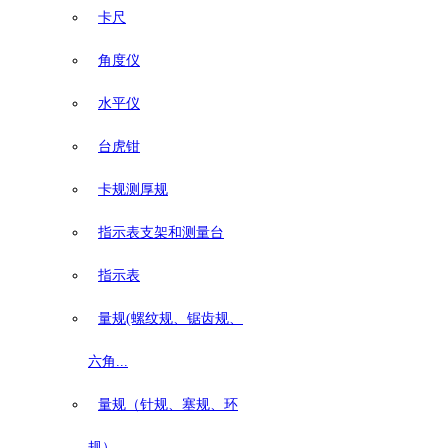
卡尺
角度仪
水平仪
台虎钳
卡规测厚规
指示表支架和测量台
指示表
量规(螺纹规、锯齿规、
六角...
量规（针规、塞规、环
规）