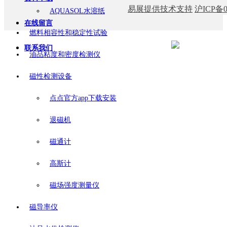
易展提供技术支持
沪ICP备0
AQUASOL水溶纸
在线留言
燃料相容性和稳定性试验
联系我们
油品粘度和密度检测仪
磁性检测设备
点点官方app下载安装
退磁机
磁通计
高斯计
磁场强度测量仪
磁导率仪