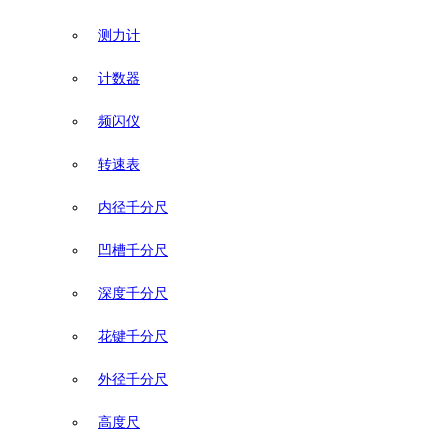
测力计
计数器
频闪仪
转速表
内径千分尺
凹槽千分尺
深度千分尺
花键千分尺
外径千分尺
高度尺