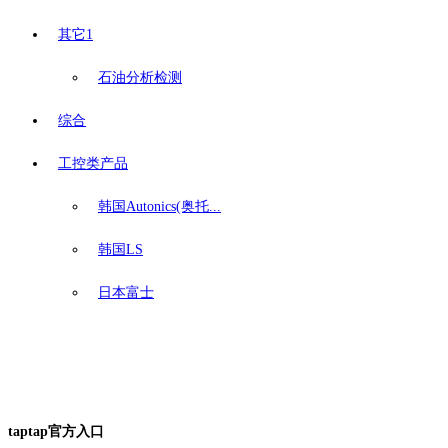
其它1
石油分析检测
综合
工控类产品
韩国Autonics(奥托...
韩国LS
日本富士
taptap官方入口