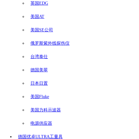
英国EDG
美国AT
美国SE公司
俄罗斯紫外线探伤仪
台湾泰仕
德国美翠
日本日置
美国Fluke
美国力科示波器
电源供应器
德国优卓ULTRA工量具